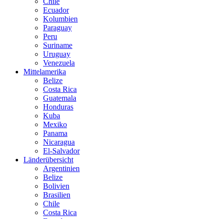
Chile
Ecuador
Kolumbien
Paraguay
Peru
Suriname
Uruguay
Venezuela
Mittelamerika
Belize
Costa Rica
Guatemala
Honduras
Kuba
Mexiko
Panama
Nicaragua
El-Salvador
Länderübersicht
Argentinien
Belize
Bolivien
Brasilien
Chile
Costa Rica