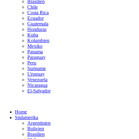
Brasilien
Chile
Costa Rica
Ecuador
Guatemala
Honduras
Kuba
Kolumbien
Mexiko
Panama
Paraguay
Peru
Suriname
Uruguay
Venezuela
Nicaragua
El-Salvador
Home
Südamerika
Argentinien
Bolivien
Brasilien