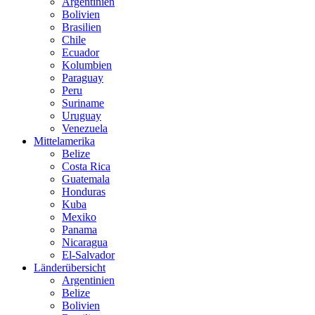
Argentinien
Bolivien
Brasilien
Chile
Ecuador
Kolumbien
Paraguay
Peru
Suriname
Uruguay
Venezuela
Mittelamerika
Belize
Costa Rica
Guatemala
Honduras
Kuba
Mexiko
Panama
Nicaragua
El-Salvador
Länderübersicht
Argentinien
Belize
Bolivien