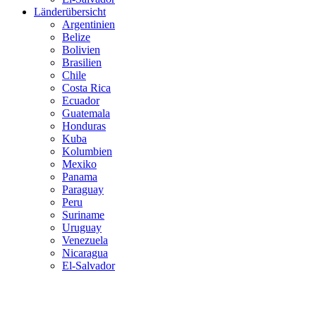
Länderübersicht
Argentinien
Belize
Bolivien
Brasilien
Chile
Costa Rica
Ecuador
Guatemala
Honduras
Kuba
Kolumbien
Mexiko
Panama
Paraguay
Peru
Suriname
Uruguay
Venezuela
Nicaragua
El-Salvador