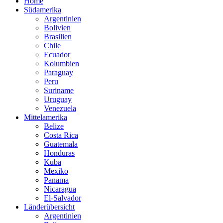
Home
Südamerika
Argentinien
Bolivien
Brasilien
Chile
Ecuador
Kolumbien
Paraguay
Peru
Suriname
Uruguay
Venezuela
Mittelamerika
Belize
Costa Rica
Guatemala
Honduras
Kuba
Mexiko
Panama
Nicaragua
El-Salvador
Länderübersicht
Argentinien