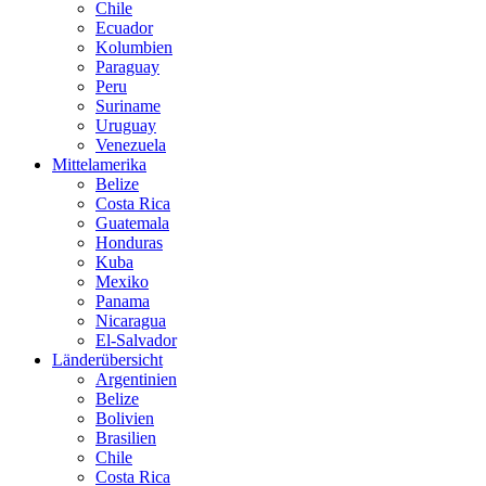
Chile
Ecuador
Kolumbien
Paraguay
Peru
Suriname
Uruguay
Venezuela
Mittelamerika
Belize
Costa Rica
Guatemala
Honduras
Kuba
Mexiko
Panama
Nicaragua
El-Salvador
Länderübersicht
Argentinien
Belize
Bolivien
Brasilien
Chile
Costa Rica