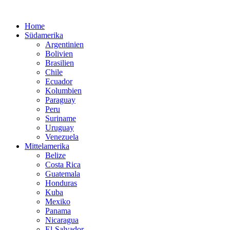
Home
Südamerika
Argentinien
Bolivien
Brasilien
Chile
Ecuador
Kolumbien
Paraguay
Peru
Suriname
Uruguay
Venezuela
Mittelamerika
Belize
Costa Rica
Guatemala
Honduras
Kuba
Mexiko
Panama
Nicaragua
El-Salvador