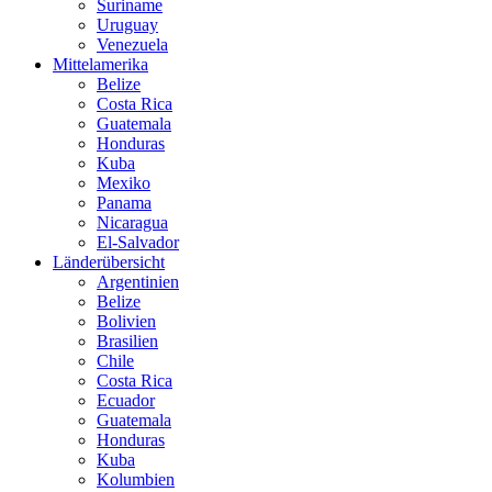
Suriname
Uruguay
Venezuela
Mittelamerika
Belize
Costa Rica
Guatemala
Honduras
Kuba
Mexiko
Panama
Nicaragua
El-Salvador
Länderübersicht
Argentinien
Belize
Bolivien
Brasilien
Chile
Costa Rica
Ecuador
Guatemala
Honduras
Kuba
Kolumbien