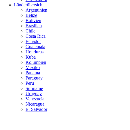
Länderübersicht
Argentinien
Belize
Bolivien
Brasilien
Chile
Costa Rica
Ecuador
Guatemala
Honduras
Kuba
Kolumbien
Mexiko
Panama
Paraguay
Peru
Suriname
Uruguay
Venezuela
Nicaragua
El-Salvador