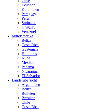
Chile
Ecuador
Kolumbien
Paraguay
Peru
Suriname
Uruguay
Venezuela
Mittelamerika
Belize
Costa Rica
Guatemala
Honduras
Kuba
Mexiko
Panama
Nicaragua
El-Salvador
Länderübersicht
Argentinien
Belize
Bolivien
Brasilien
Chile
Costa Rica