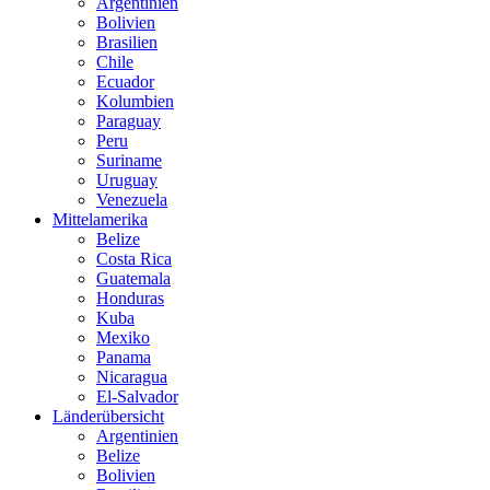
Argentinien
Bolivien
Brasilien
Chile
Ecuador
Kolumbien
Paraguay
Peru
Suriname
Uruguay
Venezuela
Mittelamerika
Belize
Costa Rica
Guatemala
Honduras
Kuba
Mexiko
Panama
Nicaragua
El-Salvador
Länderübersicht
Argentinien
Belize
Bolivien