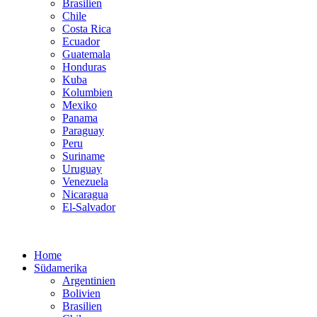
Brasilien
Chile
Costa Rica
Ecuador
Guatemala
Honduras
Kuba
Kolumbien
Mexiko
Panama
Paraguay
Peru
Suriname
Uruguay
Venezuela
Nicaragua
El-Salvador
Home
Südamerika
Argentinien
Bolivien
Brasilien