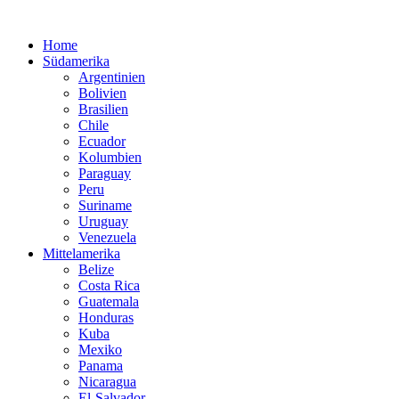
Home
Südamerika
Argentinien
Bolivien
Brasilien
Chile
Ecuador
Kolumbien
Paraguay
Peru
Suriname
Uruguay
Venezuela
Mittelamerika
Belize
Costa Rica
Guatemala
Honduras
Kuba
Mexiko
Panama
Nicaragua
El-Salvador