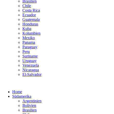
Brasilien
Chile
Costa Rica
Ecuador
Guatemala
Honduras
Kuba
Kolumbien
Mexiko
Panama
Paraguay
Peru
Suriname
Uruguay
Venezuela
Nicaragua
El-Salvador
Home
Südamerika
Argentinien
Bolivien
Brasilien