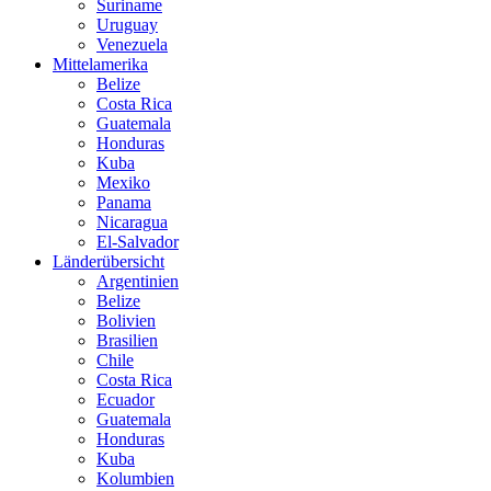
Suriname
Uruguay
Venezuela
Mittelamerika
Belize
Costa Rica
Guatemala
Honduras
Kuba
Mexiko
Panama
Nicaragua
El-Salvador
Länderübersicht
Argentinien
Belize
Bolivien
Brasilien
Chile
Costa Rica
Ecuador
Guatemala
Honduras
Kuba
Kolumbien