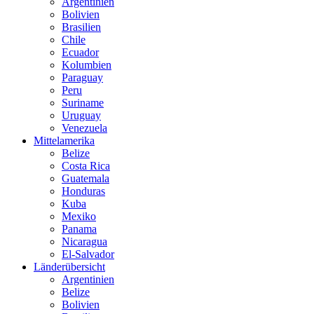
Argentinien
Bolivien
Brasilien
Chile
Ecuador
Kolumbien
Paraguay
Peru
Suriname
Uruguay
Venezuela
Mittelamerika
Belize
Costa Rica
Guatemala
Honduras
Kuba
Mexiko
Panama
Nicaragua
El-Salvador
Länderübersicht
Argentinien
Belize
Bolivien