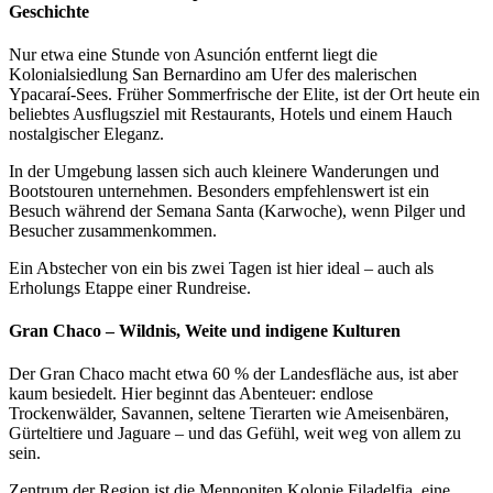
Geschichte
Nur etwa eine Stunde von Asunción entfernt liegt die
Kolonialsiedlung San Bernardino am Ufer des malerischen
Ypacaraí-Sees. Früher Sommerfrische der Elite, ist der Ort heute ein
beliebtes Ausflugsziel mit Restaurants, Hotels und einem Hauch
nostalgischer Eleganz.
In der Umgebung lassen sich auch kleinere Wanderungen und
Bootstouren unternehmen. Besonders empfehlenswert ist ein
Besuch während der Semana Santa (Karwoche), wenn Pilger und
Besucher zusammenkommen.
Ein Abstecher von ein bis zwei Tagen ist hier ideal – auch als
Erholungs Etappe einer Rundreise.
Gran Chaco – Wildnis, Weite und indigene Kulturen
Der Gran Chaco macht etwa 60 % der Landesfläche aus, ist aber
kaum besiedelt. Hier beginnt das Abenteuer: endlose
Trockenwälder, Savannen, seltene Tierarten wie Ameisenbären,
Gürteltiere und Jaguare – und das Gefühl, weit weg von allem zu
sein.
Zentrum der Region ist die Mennoniten Kolonie Filadelfia, eine