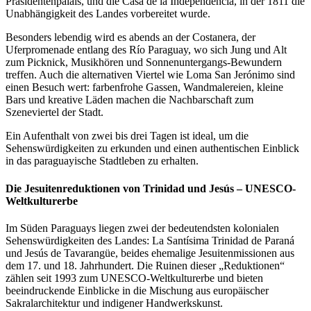
Präsidentenpalais, und die Casa de la Independencia, in der 1811 die
Unabhängigkeit des Landes vorbereitet wurde.
Besonders lebendig wird es abends an der Costanera, der
Uferpromenade entlang des Río Paraguay, wo sich Jung und Alt
zum Picknick, Musikhören und Sonnenuntergangs-Bewundern
treffen. Auch die alternativen Viertel wie Loma San Jerónimo sind
einen Besuch wert: farbenfrohe Gassen, Wandmalereien, kleine
Bars und kreative Läden machen die Nachbarschaft zum
Szeneviertel der Stadt.
Ein Aufenthalt von zwei bis drei Tagen ist ideal, um die
Sehenswürdigkeiten zu erkunden und einen authentischen Einblick
in das paraguayische Stadtleben zu erhalten.
Die Jesuitenreduktionen von Trinidad und Jesús – UNESCO-
Weltkulturerbe
Im Süden Paraguays liegen zwei der bedeutendsten kolonialen
Sehenswürdigkeiten des Landes: La Santísima Trinidad de Paraná
und Jesús de Tavarangüe, beides ehemalige Jesuitenmissionen aus
dem 17. und 18. Jahrhundert. Die Ruinen dieser „Reduktionen“
zählen seit 1993 zum UNESCO-Weltkulturerbe und bieten
beeindruckende Einblicke in die Mischung aus europäischer
Sakralarchitektur und indigener Handwerkskunst.