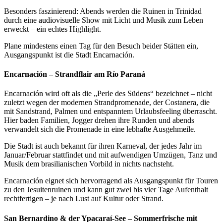
Besonders faszinierend: Abends werden die Ruinen in Trinidad
durch eine audiovisuelle Show mit Licht und Musik zum Leben
erweckt – ein echtes Highlight.
Plane mindestens einen Tag für den Besuch beider Stätten ein,
Ausgangspunkt ist die Stadt Encarnación.
Encarnación – Strandflair am Río Paraná
Encarnación wird oft als die „Perle des Südens“ bezeichnet – nicht
zuletzt wegen der modernen Strandpromenade, der Costanera, die
mit Sandstrand, Palmen und entspanntem Urlaubsfeeling überrascht.
Hier baden Familien, Jogger drehen ihre Runden und abends
verwandelt sich die Promenade in eine lebhafte Ausgehmeile.
Die Stadt ist auch bekannt für ihren Karneval, der jedes Jahr im
Januar/Februar stattfindet und mit aufwendigen Umzügen, Tanz und
Musik dem brasilianischen Vorbild in nichts nachsteht.
Encarnación eignet sich hervorragend als Ausgangspunkt für Touren
zu den Jesuitenruinen und kann gut zwei bis vier Tage Aufenthalt
rechtfertigen – je nach Lust auf Kultur oder Strand.
San Bernardino & der Ypacaraí-See – Sommerfrische mit