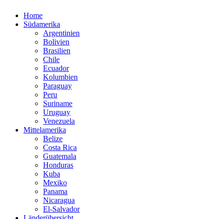
Home
Südamerika
Argentinien
Bolivien
Brasilien
Chile
Ecuador
Kolumbien
Paraguay
Peru
Suriname
Uruguay
Venezuela
Mittelamerika
Belize
Costa Rica
Guatemala
Honduras
Kuba
Mexiko
Panama
Nicaragua
El-Salvador
Länderübersicht