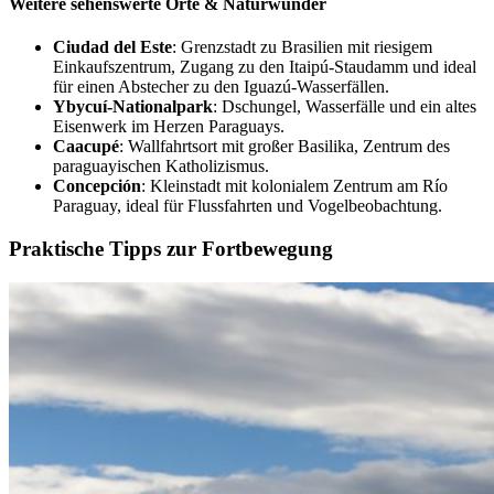
Weitere sehenswerte Orte & Naturwunder
Ciudad del Este
: Grenzstadt zu Brasilien mit riesigem
Einkaufszentrum, Zugang zu den Itaipú-Staudamm und ideal
für einen Abstecher zu den Iguazú-Wasserfällen.
Ybycuí-Nationalpark
: Dschungel, Wasserfälle und ein altes
Eisenwerk im Herzen Paraguays.
Caacupé
: Wallfahrtsort mit großer Basilika, Zentrum des
paraguayischen Katholizismus.
Concepción
: Kleinstadt mit kolonialem Zentrum am Río
Paraguay, ideal für Flussfahrten und Vogelbeobachtung.
Praktische Tipps zur Fortbewegung