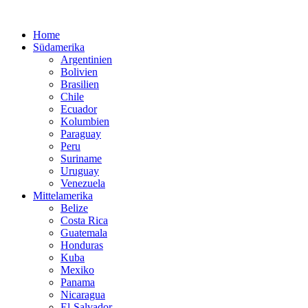
Home
Südamerika
Argentinien
Bolivien
Brasilien
Chile
Ecuador
Kolumbien
Paraguay
Peru
Suriname
Uruguay
Venezuela
Mittelamerika
Belize
Costa Rica
Guatemala
Honduras
Kuba
Mexiko
Panama
Nicaragua
El-Salvador