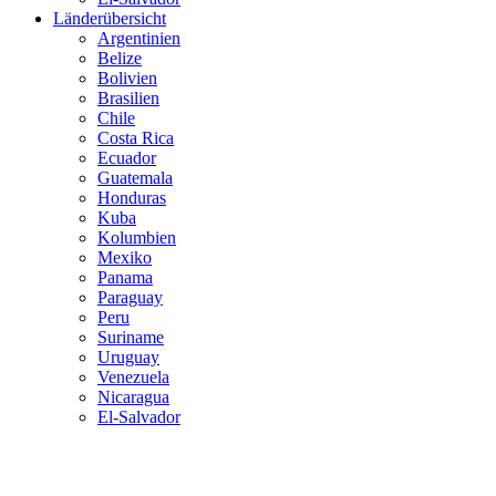
Länderübersicht
Argentinien
Belize
Bolivien
Brasilien
Chile
Costa Rica
Ecuador
Guatemala
Honduras
Kuba
Kolumbien
Mexiko
Panama
Paraguay
Peru
Suriname
Uruguay
Venezuela
Nicaragua
El-Salvador