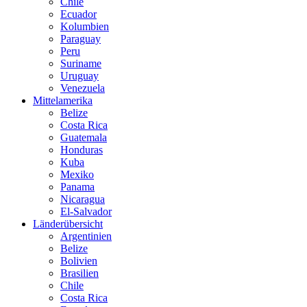
Chile
Ecuador
Kolumbien
Paraguay
Peru
Suriname
Uruguay
Venezuela
Mittelamerika
Belize
Costa Rica
Guatemala
Honduras
Kuba
Mexiko
Panama
Nicaragua
El-Salvador
Länderübersicht
Argentinien
Belize
Bolivien
Brasilien
Chile
Costa Rica