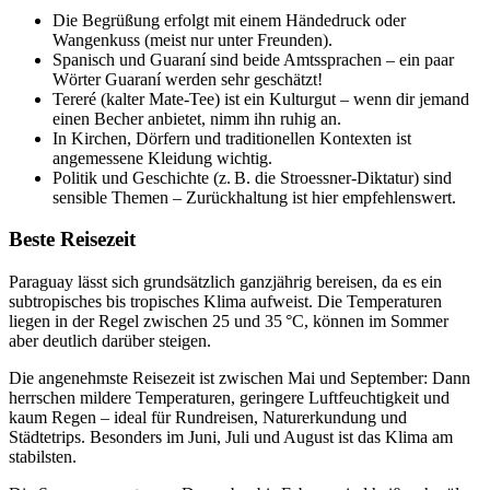
Die Begrüßung erfolgt mit einem Händedruck oder
Wangenkuss (meist nur unter Freunden).
Spanisch und Guaraní sind beide Amtssprachen – ein paar
Wörter Guaraní werden sehr geschätzt!
Tereré (kalter Mate-Tee) ist ein Kulturgut – wenn dir jemand
einen Becher anbietet, nimm ihn ruhig an.
In Kirchen, Dörfern und traditionellen Kontexten ist
angemessene Kleidung wichtig.
Politik und Geschichte (z. B. die Stroessner-Diktatur) sind
sensible Themen – Zurückhaltung ist hier empfehlenswert.
Beste Reisezeit
Paraguay lässt sich grundsätzlich ganzjährig bereisen, da es ein
subtropisches bis tropisches Klima aufweist. Die Temperaturen
liegen in der Regel zwischen 25 und 35 °C, können im Sommer
aber deutlich darüber steigen.
Die angenehmste Reisezeit ist zwischen Mai und September: Dann
herrschen mildere Temperaturen, geringere Luftfeuchtigkeit und
kaum Regen – ideal für Rundreisen, Naturerkundung und
Städtetrips. Besonders im Juni, Juli und August ist das Klima am
stabilsten.