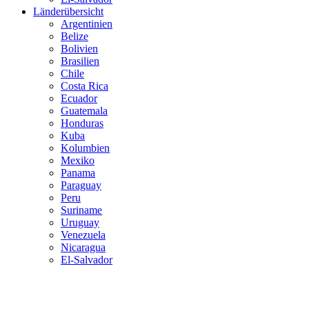
Länderübersicht
Argentinien
Belize
Bolivien
Brasilien
Chile
Costa Rica
Ecuador
Guatemala
Honduras
Kuba
Kolumbien
Mexiko
Panama
Paraguay
Peru
Suriname
Uruguay
Venezuela
Nicaragua
El-Salvador