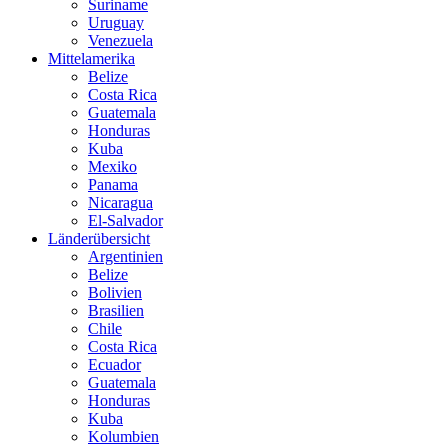
Suriname
Uruguay
Venezuela
Mittelamerika
Belize
Costa Rica
Guatemala
Honduras
Kuba
Mexiko
Panama
Nicaragua
El-Salvador
Länderübersicht
Argentinien
Belize
Bolivien
Brasilien
Chile
Costa Rica
Ecuador
Guatemala
Honduras
Kuba
Kolumbien