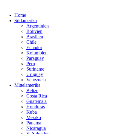
Home
Südamerika
Argentinien
Bolivien
Brasilien
Chile
Ecuador
Kolumbien
Paraguay
Peru
Suriname
Uruguay
Venezuela
Mittelamerika
Belize
Costa Rica
Guatemala
Honduras
Kuba
Mexiko
Panama
Nicaragua
El-Salvador