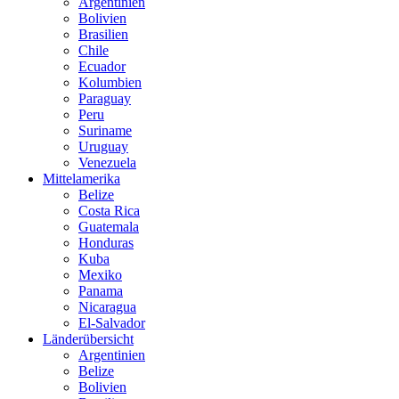
Argentinien
Bolivien
Brasilien
Chile
Ecuador
Kolumbien
Paraguay
Peru
Suriname
Uruguay
Venezuela
Mittelamerika
Belize
Costa Rica
Guatemala
Honduras
Kuba
Mexiko
Panama
Nicaragua
El-Salvador
Länderübersicht
Argentinien
Belize
Bolivien