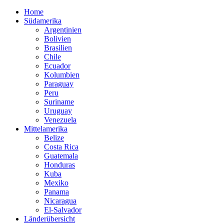
Home
Südamerika
Argentinien
Bolivien
Brasilien
Chile
Ecuador
Kolumbien
Paraguay
Peru
Suriname
Uruguay
Venezuela
Mittelamerika
Belize
Costa Rica
Guatemala
Honduras
Kuba
Mexiko
Panama
Nicaragua
El-Salvador
Länderübersicht