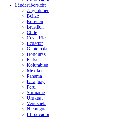
Länderübersicht
Argentinien
Belize
Bolivien
Brasilien
Chile
Costa Rica
Ecuador
Guatemala
Honduras
Kuba
Kolumbien
Mexiko
Panama
Paraguay
Peru
Suriname
Uruguay
Venezuela
Nicaragua
El-Salvador