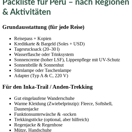
Packliste für Peru – nach Regionen
& Aktivitäten
Grundausstattung (für jede Reise)
Reisepass + Kopien
Kreditkarte & Bargeld (Soles + USD)
Tagesrucksack (20–30 l)
Wasserflasche oder Trinksystem
Sonnencreme (hoher LSF), Lippenpflege mit UV-Schutz
Sonnenbrille & Sonnenhut
Stirnlampe oder Taschenlampe
Adapter (Typ A & C, 220 V)
Für den Inka-Trail / Anden-Trekking
Gut eingelaufene Wanderschuhe
Warme Kleidung (Zwiebelprinzip): Fleece, Softshell,
Daunenjacke
Funktionsunterwäsche & -socken
Trekkingstöcke (optional, aber hilfreich)
Regenjacke & Regenhose
Mütze, Handschuhe