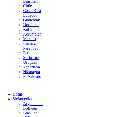
Brasilien
Chile
Costa Rica
Ecuador
Guatemala
Honduras
Kuba
Kolumbien
Mexiko
Panama
Paraguay
Peru
Suriname
Uruguay
Venezuela
Nicaragua
El-Salvador
Home
Südamerika
Argentinien
Bolivien
Brasilien