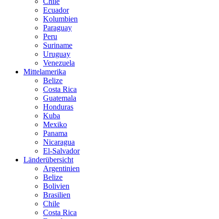
Chile
Ecuador
Kolumbien
Paraguay
Peru
Suriname
Uruguay
Venezuela
Mittelamerika
Belize
Costa Rica
Guatemala
Honduras
Kuba
Mexiko
Panama
Nicaragua
El-Salvador
Länderübersicht
Argentinien
Belize
Bolivien
Brasilien
Chile
Costa Rica