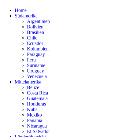
Home
Südamerika
Argentinien
Bolivien
Brasilien
Chile
Ecuador
Kolumbien
Paraguay
Peru
Suriname
Uruguay
Venezuela
Mittelamerika
Belize
Costa Rica
Guatemala
Honduras
Kuba
Mexiko
Panama
Nicaragua
El-Salvador
Länderübersicht