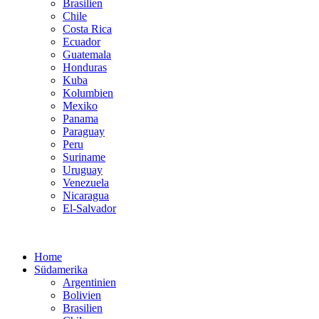
Brasilien
Chile
Costa Rica
Ecuador
Guatemala
Honduras
Kuba
Kolumbien
Mexiko
Panama
Paraguay
Peru
Suriname
Uruguay
Venezuela
Nicaragua
El-Salvador
Home
Südamerika
Argentinien
Bolivien
Brasilien