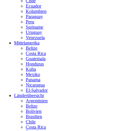
Chile
Ecuador
Kolumbien
Paraguay
Peru
Suriname
Uruguay
Venezuela
Mittelamerika
Belize
Costa Rica
Guatemala
Honduras
Kuba
Mexiko
Panama
Nicaragua
El-Salvador
Länderübersicht
Argentinien
Belize
Bolivien
Brasilien
Chile
Costa Rica