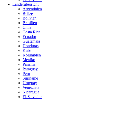
Länderübersicht
Argentinien
Belize
Bolivien
Brasilien
Chile
Costa Rica
Ecuador
Guatemala
Honduras
Kuba
Kolumbien
Mexiko
Panama
Paraguay
Peru
Suriname
Uruguay
Venezuela
Nicaragua
El-Salvador