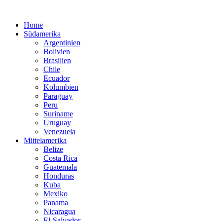
Home
Südamerika
Argentinien
Bolivien
Brasilien
Chile
Ecuador
Kolumbien
Paraguay
Peru
Suriname
Uruguay
Venezuela
Mittelamerika
Belize
Costa Rica
Guatemala
Honduras
Kuba
Mexiko
Panama
Nicaragua
El-Salvador