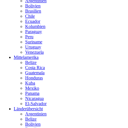
Argentinien
Bolivien
Brasilien
Chile
Ecuador
Kolumbien
Paraguay
Peru
Suriname
Uruguay
Venezuela
Mittelamerika
Belize
Costa Rica
Guatemala
Honduras
Kuba
Mexiko
Panama
Nicaragua
El-Salvador
Länderübersicht
Argentinien
Belize
Bolivien