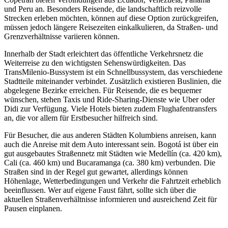
und Peru an. Besonders Reisende, die landschaftlich reizvolle
Strecken erleben möchten, können auf diese Option zurückgreifen,
müssen jedoch längere Reisezeiten einkalkulieren, da Straßen- und
Grenzverhältnisse variieren können.
Innerhalb der Stadt erleichtert das öffentliche Verkehrsnetz die
Weiterreise zu den wichtigsten Sehenswürdigkeiten. Das
TransMilenio-Bussystem ist ein Schnellbussystem, das verschiedene
Stadtteile miteinander verbindet. Zusätzlich existieren Buslinien, die
abgelegene Bezirke erreichen. Für Reisende, die es bequemer
wünschen, stehen Taxis und Ride-Sharing-Dienste wie Uber oder
Didi zur Verfügung. Viele Hotels bieten zudem Flughafentransfers
an, die vor allem für Erstbesucher hilfreich sind.
Für Besucher, die aus anderen Städten Kolumbiens anreisen, kann
auch die Anreise mit dem Auto interessant sein. Bogotá ist über ein
gut ausgebautes Straßennetz mit Städten wie Medellín (ca. 420 km),
Cali (ca. 460 km) und Bucaramanga (ca. 380 km) verbunden. Die
Straßen sind in der Regel gut gewartet, allerdings können
Höhenlage, Wetterbedingungen und Verkehr die Fahrtzeit erheblich
beeinflussen. Wer auf eigene Faust fährt, sollte sich über die
aktuellen Straßenverhältnisse informieren und ausreichend Zeit für
Pausen einplanen.