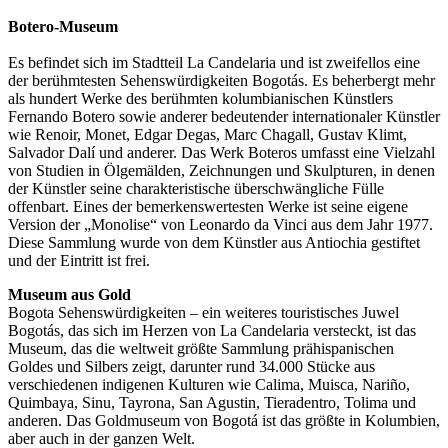
Botero-Museum
Es befindet sich im Stadtteil La Candelaria und ist zweifellos eine
der berühmtesten Sehenswürdigkeiten Bogotás. Es beherbergt mehr
als hundert Werke des berühmten kolumbianischen Künstlers
Fernando Botero sowie anderer bedeutender internationaler Künstler
wie Renoir, Monet, Edgar Degas, Marc Chagall, Gustav Klimt,
Salvador Dalí und anderer. Das Werk Boteros umfasst eine Vielzahl
von Studien in Ölgemälden, Zeichnungen und Skulpturen, in denen
der Künstler seine charakteristische überschwängliche Fülle
offenbart. Eines der bemerkenswertesten Werke ist seine eigene
Version der „Monolise“ von Leonardo da Vinci aus dem Jahr 1977.
Diese Sammlung wurde von dem Künstler aus Antiochia gestiftet
und der Eintritt ist frei.
Museum aus Gold
Bogota Sehenswürdigkeiten – ein weiteres touristisches Juwel
Bogotás, das sich im Herzen von La Candelaria versteckt, ist das
Museum, das die weltweit größte Sammlung prähispanischen
Goldes und Silbers zeigt, darunter rund 34.000 Stücke aus
verschiedenen indigenen Kulturen wie Calima, Muisca, Nariño,
Quimbaya, Sinu, Tayrona, San Agustin, Tieradentro, Tolima und
anderen. Das Goldmuseum von Bogotá ist das größte in Kolumbien,
aber auch in der ganzen Welt.