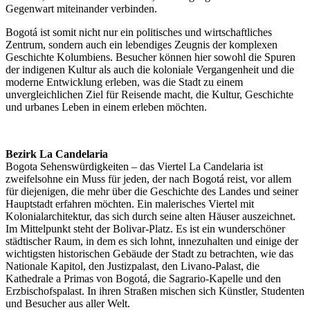
Gegenwart miteinander verbinden.
Bogotá ist somit nicht nur ein politisches und wirtschaftliches
Zentrum, sondern auch ein lebendiges Zeugnis der komplexen
Geschichte Kolumbiens. Besucher können hier sowohl die Spuren
der indigenen Kultur als auch die koloniale Vergangenheit und die
moderne Entwicklung erleben, was die Stadt zu einem
unvergleichlichen Ziel für Reisende macht, die Kultur, Geschichte
und urbanes Leben in einem erleben möchten.
Bezirk La Candelaria
Bogota Sehenswürdigkeiten – das Viertel La Candelaria ist
zweifelsohne ein Muss für jeden, der nach Bogotá reist, vor allem
für diejenigen, die mehr über die Geschichte des Landes und seiner
Hauptstadt erfahren möchten. Ein malerisches Viertel mit
Kolonialarchitektur, das sich durch seine alten Häuser auszeichnet.
Im Mittelpunkt steht der Bolivar-Platz. Es ist ein wunderschöner
städtischer Raum, in dem es sich lohnt, innezuhalten und einige der
wichtigsten historischen Gebäude der Stadt zu betrachten, wie das
Nationale Kapitol, den Justizpalast, den Livano-Palast, die
Kathedrale a Primas von Bogotá, die Sagrario-Kapelle und den
Erzbischofspalast. In ihren Straßen mischen sich Künstler, Studenten
und Besucher aus aller Welt.