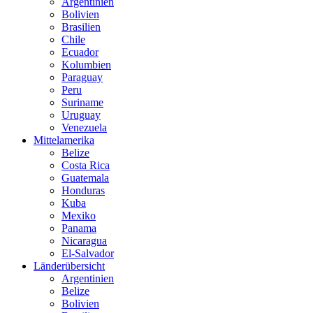
Argentinien
Bolivien
Brasilien
Chile
Ecuador
Kolumbien
Paraguay
Peru
Suriname
Uruguay
Venezuela
Mittelamerika
Belize
Costa Rica
Guatemala
Honduras
Kuba
Mexiko
Panama
Nicaragua
El-Salvador
Länderübersicht
Argentinien
Belize
Bolivien