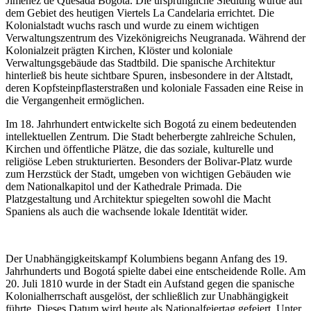
Jiménez de Quesada Bogotá. Die ursprüngliche Siedlung wurde auf
dem Gebiet des heutigen Viertels La Candelaria errichtet. Die
Kolonialstadt wuchs rasch und wurde zu einem wichtigen
Verwaltungszentrum des Vizekönigreichs Neugranada. Während der
Kolonialzeit prägten Kirchen, Klöster und koloniale
Verwaltungsgebäude das Stadtbild. Die spanische Architektur
hinterließ bis heute sichtbare Spuren, insbesondere in der Altstadt,
deren Kopfsteinpflasterstraßen und koloniale Fassaden eine Reise in
die Vergangenheit ermöglichen.
Im 18. Jahrhundert entwickelte sich Bogotá zu einem bedeutenden
intellektuellen Zentrum. Die Stadt beherbergte zahlreiche Schulen,
Kirchen und öffentliche Plätze, die das soziale, kulturelle und
religiöse Leben strukturierten. Besonders der Bolivar-Platz wurde
zum Herzstück der Stadt, umgeben von wichtigen Gebäuden wie
dem Nationalkapitol und der Kathedrale Primada. Die
Platzgestaltung und Architektur spiegelten sowohl die Macht
Spaniens als auch die wachsende lokale Identität wider.
Der Unabhängigkeitskampf Kolumbiens begann Anfang des 19.
Jahrhunderts und Bogotá spielte dabei eine entscheidende Rolle. Am
20. Juli 1810 wurde in der Stadt ein Aufstand gegen die spanische
Kolonialherrschaft ausgelöst, der schließlich zur Unabhängigkeit
führte. Dieses Datum wird heute als Nationalfeiertag gefeiert. Unter