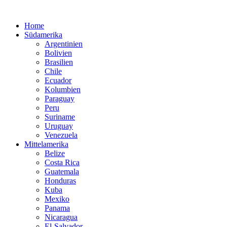
Home
Südamerika
Argentinien
Bolivien
Brasilien
Chile
Ecuador
Kolumbien
Paraguay
Peru
Suriname
Uruguay
Venezuela
Mittelamerika
Belize
Costa Rica
Guatemala
Honduras
Kuba
Mexiko
Panama
Nicaragua
El-Salvador