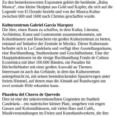
Zu den bemerkenswerten Exponaten gehört die berühmte „Balsa
Musica“, eine kleine Skulptur aus Gold und Kupfer, die sich auf die
Legende von El Dorado bezieht und von der Musica-Kultur
zwischen 600 und 1600 nach Christus geschaffen wurde.
Kulturzentrum Gabriel Garcia Marquez
Die Idee, einen Raum zu schaffen, in dem Kultur, Literatur,
Architektur, Kunst und Gastronomie zusammenkommen, um
Kolumbianern und Besuchern ein großes Kulturzentrum zu bieten,
entstand auf Initiative der Zentrale in Mexiko. Dieser Kulturraum
befindet sich in La Candelaria und verfügt über Ausstellungsräume,
eine Buchhandlung, Studienräume und Geschäftsräume. Eine der
Hauptattraktionen ist die riesige Buchhandlung Fondo de Cultura
Económica mit über 100.000 Bänden, ein Paradies für
Bücherliebhaber mit einer großen Auswahl an Themen.
Interessant ist auch das Gebäude, in dem das Kulturzentrum
untergebracht ist, mit seinen beeindruckenden Spazierwegen unter
freiem Himmel, auf denen man die Altstadt auf Rundwegen um
zwei zentrale Höfe erkunden kann.
Plazoleta del Chorro de Quevedo
Dies ist eine der unkonventionellsten Gegenden im Stadtteil
Candelaria – ein malerischer kleiner Platz, umgeben von engen
Gassen und Kolonialhäusern, mit vielen Bars und Cafés,
Musikveranstaltungen im Freien und Kunsthandwerkern, die ihre