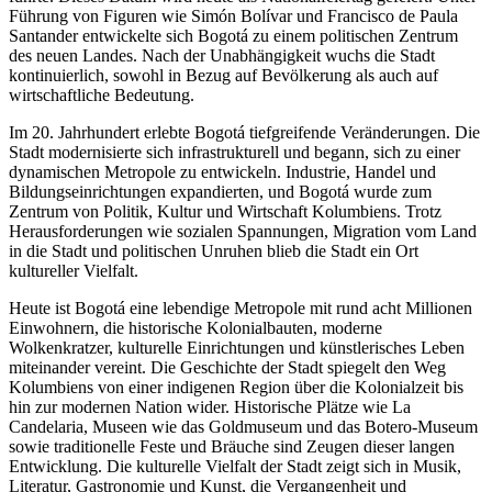
Führung von Figuren wie Simón Bolívar und Francisco de Paula
Santander entwickelte sich Bogotá zu einem politischen Zentrum
des neuen Landes. Nach der Unabhängigkeit wuchs die Stadt
kontinuierlich, sowohl in Bezug auf Bevölkerung als auch auf
wirtschaftliche Bedeutung.
Im 20. Jahrhundert erlebte Bogotá tiefgreifende Veränderungen. Die
Stadt modernisierte sich infrastrukturell und begann, sich zu einer
dynamischen Metropole zu entwickeln. Industrie, Handel und
Bildungseinrichtungen expandierten, und Bogotá wurde zum
Zentrum von Politik, Kultur und Wirtschaft Kolumbiens. Trotz
Herausforderungen wie sozialen Spannungen, Migration vom Land
in die Stadt und politischen Unruhen blieb die Stadt ein Ort
kultureller Vielfalt.
Heute ist Bogotá eine lebendige Metropole mit rund acht Millionen
Einwohnern, die historische Kolonialbauten, moderne
Wolkenkratzer, kulturelle Einrichtungen und künstlerisches Leben
miteinander vereint. Die Geschichte der Stadt spiegelt den Weg
Kolumbiens von einer indigenen Region über die Kolonialzeit bis
hin zur modernen Nation wider. Historische Plätze wie La
Candelaria, Museen wie das Goldmuseum und das Botero-Museum
sowie traditionelle Feste und Bräuche sind Zeugen dieser langen
Entwicklung. Die kulturelle Vielfalt der Stadt zeigt sich in Musik,
Literatur, Gastronomie und Kunst, die Vergangenheit und