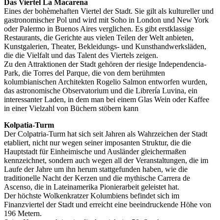
Das Viertel La Macarena
Eines der bohèmehaften Viertel der Stadt. Sie gilt als kultureller und
gastronomischer Pol und wird mit Soho in London und New York
oder Palermo in Buenos Aires verglichen. Es gibt erstklassige
Restaurants, die Gerichte aus vielen Teilen der Welt anbieten,
Kunstgalerien, Theater, Bekleidungs- und Kunsthandwerksläden,
die die Vielfalt und das Talent des Viertels zeigen.
Zu den Attraktionen der Stadt gehören der riesige Independencia-
Park, die Torres del Parque, die von dem berühmten
kolumbianischen Architekten Rogelio Salmon entworfen wurden,
das astronomische Observatorium und die Librería Luvina, ein
interessanter Laden, in dem man bei einem Glas Wein oder Kaffee
in einer Vielzahl von Büchern stöbern kann
Kolpatia-Turm
Der Colpatria-Turm hat sich seit Jahren als Wahrzeichen der Stadt
etabliert, nicht nur wegen seiner imposanten Struktur, die die
Hauptstadt für Einheimische und Ausländer gleichermaßen
kennzeichnet, sondern auch wegen all der Veranstaltungen, die im
Laufe der Jahre um ihn herum stattgefunden haben, wie die
traditionelle Nacht der Kerzen und die mythische Carrera de
Ascenso, die in Lateinamerika Pionierarbeit geleistet hat.
Der höchste Wolkenkratzer Kolumbiens befindet sich im
Finanzviertel der Stadt und erreicht eine beeindruckende Höhe von
196 Metern.