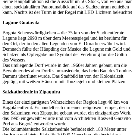
Seine Hauptattraktion ist die Aussicht im 50. Stock, von wo aus man
einen spektakulären Panoramablick auf das Stadtzentrum genießen
kann. Nachts ist der Turm in der Regel mit LED-Lichtern beleuchtet
Lagune Guatavita
Bogota Sehenswürdigkeiten – die 75 km von der Stadt entfernte
Lagune liegt 2990 m über dem Meeresspiegel und ist berühmt für
den Ort, der in den alten Legenden von El Dorado erwähnt wird.
Demnach füllte der Häuptling der Musica die Lagune mit Gold und
Schätzen als Opfergabe und Symbol der Verehrung für die Göttin
des Wassers.
Das umliegende Dorf wurde in den 1960er Jahren gebaut, um die
Bewohner des alten Dorfes umzusiedeln, das beim Bau des Tomine-
Damms überflutet wurde. Das Stadtbild ist von der Kolonialzeit
geprägt, mit weißen Häusern mit Tonziegeln und kleinen Plätzen.
Salzkathedrale in Zipaquira
Eines der einzigartigsten Wahrzeichen der Region liegt 48 km von
Bogotá entfernt. Es handelt sich um einen religiösen Tempel, der in
den Salzminen von Zipaquira gebaut wurde, ein einzigartiges Werk,
das 1995 eingeweiht wurde und vom Architekten Roswell Garavito
Perl aus Bogotá entworfen wurde.
Die kolumbianische Salzkathedrale befindet sich 180 Meter unter
der Erde und bietet Platz für 10.000 Menschen. Sie besteht aus