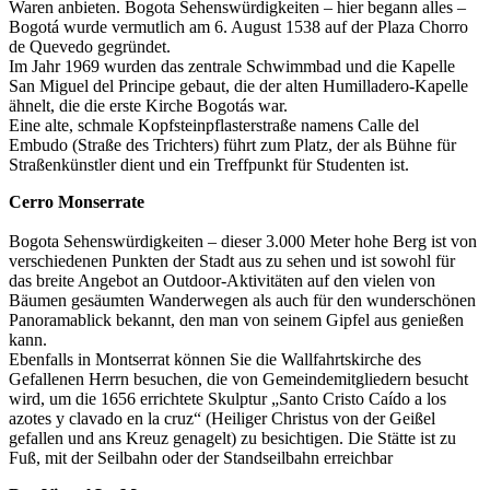
Waren anbieten. Bogota Sehenswürdigkeiten – hier begann alles –
Bogotá wurde vermutlich am 6. August 1538 auf der Plaza Chorro
de Quevedo gegründet.
Im Jahr 1969 wurden das zentrale Schwimmbad und die Kapelle
San Miguel del Principe gebaut, die der alten Humilladero-Kapelle
ähnelt, die die erste Kirche Bogotás war.
Eine alte, schmale Kopfsteinpflasterstraße namens Calle del
Embudo (Straße des Trichters) führt zum Platz, der als Bühne für
Straßenkünstler dient und ein Treffpunkt für Studenten ist.
Cerro Monserrate
Bogota Sehenswürdigkeiten – dieser 3.000 Meter hohe Berg ist von
verschiedenen Punkten der Stadt aus zu sehen und ist sowohl für
das breite Angebot an Outdoor-Aktivitäten auf den vielen von
Bäumen gesäumten Wanderwegen als auch für den wunderschönen
Panoramablick bekannt, den man von seinem Gipfel aus genießen
kann.
Ebenfalls in Montserrat können Sie die Wallfahrtskirche des
Gefallenen Herrn besuchen, die von Gemeindemitgliedern besucht
wird, um die 1656 errichtete Skulptur „Santo Cristo Caído a los
azotes y clavado en la cruz“ (Heiliger Christus von der Geißel
gefallen und ans Kreuz genagelt) zu besichtigen. Die Stätte ist zu
Fuß, mit der Seilbahn oder der Standseilbahn erreichbar