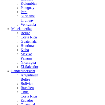
Kolumbien
Paraguay
Peru
Suriname
Uruguay
Venezuela
Mittelamerika
Belize
Costa Rica
Guatemala
Honduras
Kuba
Mexiko
Panama
Nicaragua
El-Salvador
Länderübersicht
Argentinien
Belize
Bolivien
Brasilien
Chile
Costa Rica
Ecuador
Guatemala