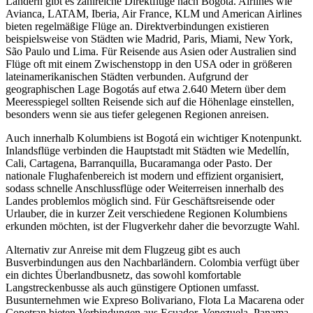
Ländern gibt es zahlreiche Direktflüge nach Bogotá. Airlines wie
Avianca, LATAM, Iberia, Air France, KLM und American Airlines
bieten regelmäßige Flüge an. Direktverbindungen existieren
beispielsweise von Städten wie Madrid, Paris, Miami, New York,
São Paulo und Lima. Für Reisende aus Asien oder Australien sind
Flüge oft mit einem Zwischenstopp in den USA oder in größeren
lateinamerikanischen Städten verbunden. Aufgrund der
geographischen Lage Bogotás auf etwa 2.640 Metern über dem
Meeresspiegel sollten Reisende sich auf die Höhenlage einstellen,
besonders wenn sie aus tiefer gelegenen Regionen anreisen.
Auch innerhalb Kolumbiens ist Bogotá ein wichtiger Knotenpunkt.
Inlandsflüge verbinden die Hauptstadt mit Städten wie Medellín,
Cali, Cartagena, Barranquilla, Bucaramanga oder Pasto. Der
nationale Flughafenbereich ist modern und effizient organisiert,
sodass schnelle Anschlussflüge oder Weiterreisen innerhalb des
Landes problemlos möglich sind. Für Geschäftsreisende oder
Urlauber, die in kurzer Zeit verschiedene Regionen Kolumbiens
erkunden möchten, ist der Flugverkehr daher die bevorzugte Wahl.
Alternativ zur Anreise mit dem Flugzeug gibt es auch
Busverbindungen aus den Nachbarländern. Colombia verfügt über
ein dichtes Überlandbusnetz, das sowohl komfortable
Langstreckenbusse als auch günstigere Optionen umfasst.
Busunternehmen wie Expreso Bolivariano, Flota La Macarena oder
Copetran bieten Verbindungen aus Ecuador, Venezuela, Panama