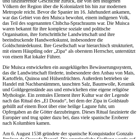
und faszinierende Geschichte zurück, die von den indigenen
Völkern der Region über die Kolonialzeit bis hin zur modernen
Metropole reicht. Bevor die Spanier im 16. Jahrhundert ankamen,
war das Gebiet von den Muisca bewohnt, einem indigenen Volk,
das Teil des sogenannten Chibcha-Sprachraums war. Die Muisca
waren bekannt für ihre komplexe soziale und politische
Organisation, ihre fortschrittliche Landwirtschaft und ihre
beeindruckende Handwerkskunst, insbesondere die
Goldschmiedekunst. Ihre Gesellschaft war hierarchisch strukturiert,
mit einem Häuptling oder „Zipa“ als oberstem Herrscher, unterstützt
von einem Rat lokaler Führer.
Die Muisca entwickelten ein ausgeklügeltes Bewässerungssystem,
das die Landwirtschaft förderte, insbesondere den Anbau von Mais,
Kartoffeln, Quinoa und Hülsenfrüchten. Außerdem betrieben sie
Handel mit Nachbarstämmen, tauschten Salz, Baumwolle, Keramik
und Goldgegenstände aus und entwickelten eine eigene religiöse
Mythologie. Ein zentrales Element ihrer Kultur war der Legende
nach das Ritual des „El Dorado“, bei dem der Zipa in Goldstaub
gehüllt auf einem Boot über eine heilige Lagune fuhr, um
Opfergaben an die Götter darzubringen. Dieses Ritual faszinierte die
Europäer und trug später dazu bei, dass viele spanische Eroberer
nach Kolumbien kamen.
Am 6. August 1538 gründete der spanische Konquistador Gonzalo