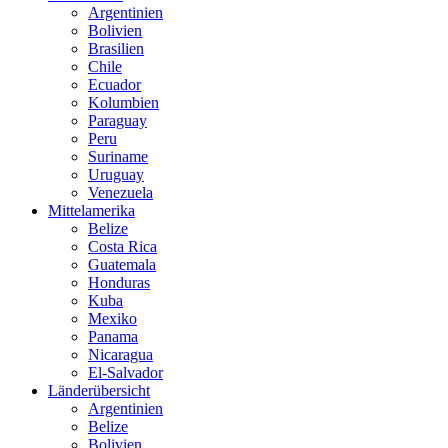
Argentinien
Bolivien
Brasilien
Chile
Ecuador
Kolumbien
Paraguay
Peru
Suriname
Uruguay
Venezuela
Mittelamerika
Belize
Costa Rica
Guatemala
Honduras
Kuba
Mexiko
Panama
Nicaragua
El-Salvador
Länderübersicht
Argentinien
Belize
Bolivien