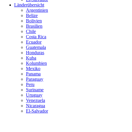
Länderübersicht
Argentinien
Belize
Bolivien
Brasilien
Chile
Costa Rica
Ecuador
Guatemala
Honduras
Kuba
Kolumbien
Mexiko
Panama
Paraguay
Peru
Suriname
Uruguay
Venezuela
Nicaragua
El-Salvador