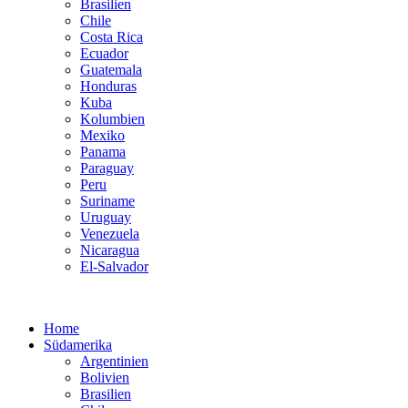
Brasilien
Chile
Costa Rica
Ecuador
Guatemala
Honduras
Kuba
Kolumbien
Mexiko
Panama
Paraguay
Peru
Suriname
Uruguay
Venezuela
Nicaragua
El-Salvador
Home
Südamerika
Argentinien
Bolivien
Brasilien