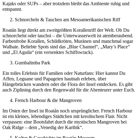
Kajaks oder SUPs – aber trotzdem bleibt das Ambiente ruhig und
entspannt.
Schnorcheln & Tauchen am Mesoamerikanischen Riff
Roatán liegt direkt am zweitgrößten Korallenriff der Welt. Ob Du
schnorchelst oder tauchst – die Unterwasserwelt ist atemberaubend.
Farbenfrohe Korallen, Schildkröten, Muränen und manchmal sogar
Walhaie. Beliebte Spots sind das „Blue Channel“, „Mary’s Place“
und „El Aguila“ (ein versenktes Schiffswrack).
Gumbalimba Park
Ein tolles Erlebnis für Familien oder Naturfans: Hier kannst Du
Affen, Leguane und Papageien hautnah erleben, über
Hängebrücken wandern oder die Flora der Insel entdecken. Es gibt
auch Ziplining durch den Regenwald für die Abenteurer unter Euch.
French Harbour & die Mangroven
Im Osten der Insel ist Roatán noch ursprünglicher. French Harbour
ist ein kleines, lebendiges Städtchen mit kreolischem Flair. Nicht
verpassen: eine Bootsfahrt durch die mystischen Mangroven bei
Oak Ridge – dem „Venedig der Karibik“.
Kultur & Geschichte im Roatán Museum