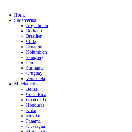
Home
Südamerika
Argentinien
Bolivien
Brasilien
Chile
Ecuador
Kolumbien
Paraguay
Peru
Suriname
Uruguay
Venezuela
Mittelamerika
Belize
Costa Rica
Guatemala
Honduras
Kuba
Mexiko
Panama
Nicaragua
El-Salvador