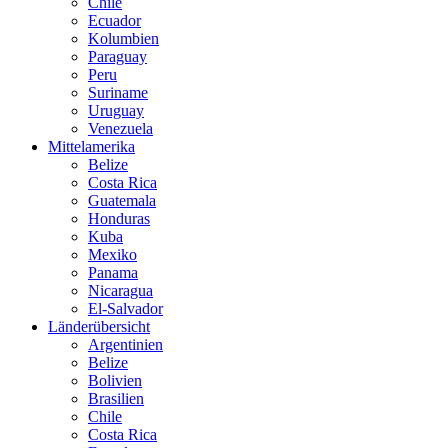
Chile
Ecuador
Kolumbien
Paraguay
Peru
Suriname
Uruguay
Venezuela
Mittelamerika
Belize
Costa Rica
Guatemala
Honduras
Kuba
Mexiko
Panama
Nicaragua
El-Salvador
Länderübersicht
Argentinien
Belize
Bolivien
Brasilien
Chile
Costa Rica