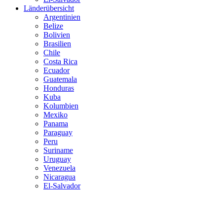
Länderübersicht
Argentinien
Belize
Bolivien
Brasilien
Chile
Costa Rica
Ecuador
Guatemala
Honduras
Kuba
Kolumbien
Mexiko
Panama
Paraguay
Peru
Suriname
Uruguay
Venezuela
Nicaragua
El-Salvador