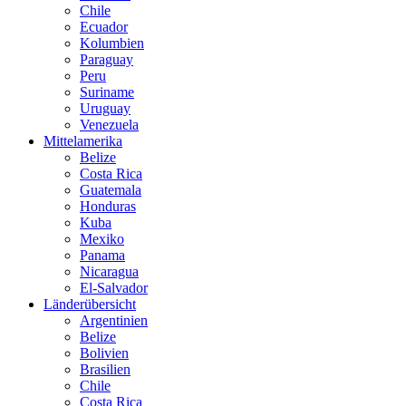
Chile
Ecuador
Kolumbien
Paraguay
Peru
Suriname
Uruguay
Venezuela
Mittelamerika
Belize
Costa Rica
Guatemala
Honduras
Kuba
Mexiko
Panama
Nicaragua
El-Salvador
Länderübersicht
Argentinien
Belize
Bolivien
Brasilien
Chile
Costa Rica