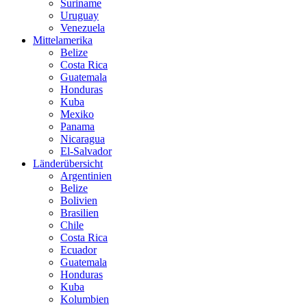
Suriname
Uruguay
Venezuela
Mittelamerika
Belize
Costa Rica
Guatemala
Honduras
Kuba
Mexiko
Panama
Nicaragua
El-Salvador
Länderübersicht
Argentinien
Belize
Bolivien
Brasilien
Chile
Costa Rica
Ecuador
Guatemala
Honduras
Kuba
Kolumbien