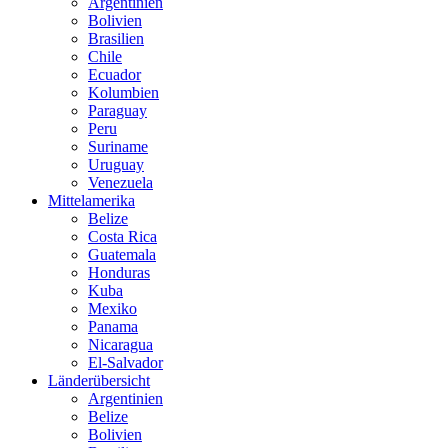
Argentinien
Bolivien
Brasilien
Chile
Ecuador
Kolumbien
Paraguay
Peru
Suriname
Uruguay
Venezuela
Mittelamerika
Belize
Costa Rica
Guatemala
Honduras
Kuba
Mexiko
Panama
Nicaragua
El-Salvador
Länderübersicht
Argentinien
Belize
Bolivien