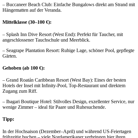
– Buccaneer Beach Club: Einfache Bungalows direkt am Strand mit
Hängematten auf der Veranda.
Mittelklasse (30–100 €):
– Splash Inn Dive Resort (West End): Perfekt für Taucher, mit
angeschlossener Tauchschule und Meerblick.
– Seagrape Plantation Resort: Ruhige Lage, schöner Pool, gepflegte
Gärten.
Gehoben (ab 100 €):
– Grand Roatán Caribbean Resort (West Bay): Eines der besten
Hotels der Insel mit Infinity-Pool, Top-Restaurant und direktem
Zugang zum Riff.
– Ibagari Boutique Hotel: Stilvolles Design, exzellenter Service, nur
wenige Zimmer – ideal für Paare und Ruhesuchende.
Tipp:
In der Hochsaison (Dezember–April) und während US-Feiertagen
frühzeitig buchen – viele Nordamerikaner verbringen hier ihren