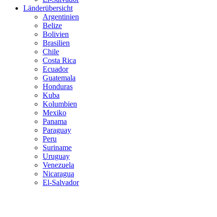
Länderübersicht
Argentinien
Belize
Bolivien
Brasilien
Chile
Costa Rica
Ecuador
Guatemala
Honduras
Kuba
Kolumbien
Mexiko
Panama
Paraguay
Peru
Suriname
Uruguay
Venezuela
Nicaragua
El-Salvador