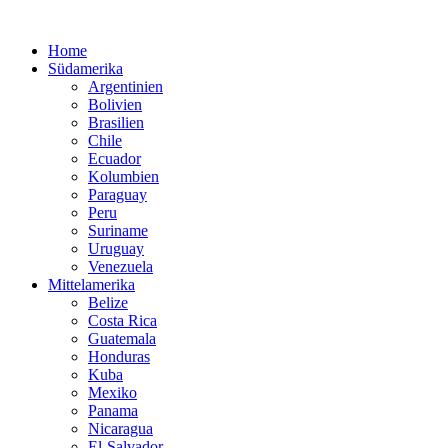
Home
Südamerika
Argentinien
Bolivien
Brasilien
Chile
Ecuador
Kolumbien
Paraguay
Peru
Suriname
Uruguay
Venezuela
Mittelamerika
Belize
Costa Rica
Guatemala
Honduras
Kuba
Mexiko
Panama
Nicaragua
El-Salvador