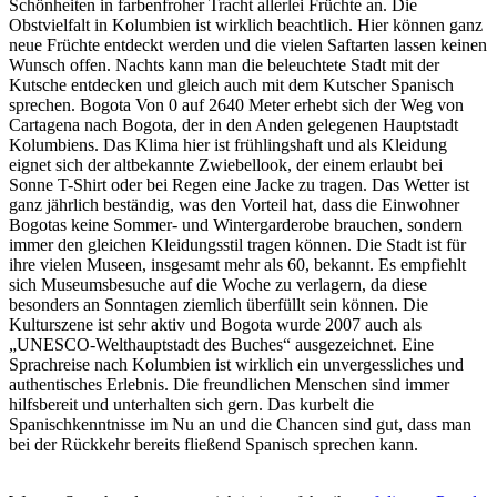
Schönheiten in farbenfroher Tracht allerlei Früchte an. Die
Obstvielfalt in Kolumbien ist wirklich beachtlich. Hier können ganz
neue Früchte entdeckt werden und die vielen Saftarten lassen keinen
Wunsch offen. Nachts kann man die beleuchtete Stadt mit der
Kutsche entdecken und gleich auch mit dem Kutscher Spanisch
sprechen. Bogota Von 0 auf 2640 Meter erhebt sich der Weg von
Cartagena nach Bogota, der in den Anden gelegenen Hauptstadt
Kolumbiens. Das Klima hier ist frühlingshaft und als Kleidung
eignet sich der altbekannte Zwiebellook, der einem erlaubt bei
Sonne T-Shirt oder bei Regen eine Jacke zu tragen. Das Wetter ist
ganz jährlich beständig, was den Vorteil hat, dass die Einwohner
Bogotas keine Sommer- und Wintergarderobe brauchen, sondern
immer den gleichen Kleidungsstil tragen können. Die Stadt ist für
ihre vielen Museen, insgesamt mehr als 60, bekannt. Es empfiehlt
sich Museumsbesuche auf die Woche zu verlagern, da diese
besonders an Sonntagen ziemlich überfüllt sein können. Die
Kulturszene ist sehr aktiv und Bogota wurde 2007 auch als
„UNESCO-Welthauptstadt des Buches“ ausgezeichnet. Eine
Sprachreise nach Kolumbien ist wirklich ein unvergessliches und
authentisches Erlebnis. Die freundlichen Menschen sind immer
hilfsbereit und unterhalten sich gern. Das kurbelt die
Spanischkenntnisse im Nu an und die Chancen sind gut, dass man
bei der Rückkehr bereits fließend Spanisch sprechen kann.