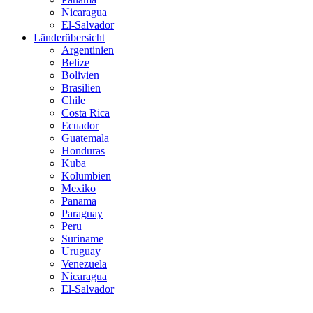
Nicaragua
El-Salvador
Länderübersicht
Argentinien
Belize
Bolivien
Brasilien
Chile
Costa Rica
Ecuador
Guatemala
Honduras
Kuba
Kolumbien
Mexiko
Panama
Paraguay
Peru
Suriname
Uruguay
Venezuela
Nicaragua
El-Salvador