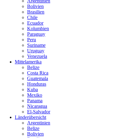
Argentinien
Bolivien
Brasilien
Chile
Ecuador
Kolumbien
Paraguay
Peru
Suriname
Uruguay
Venezuela
Mittelamerika
Belize
Costa Rica
Guatemala
Honduras
Kuba
Mexiko
Panama
Nicaragua
El-Salvador
Länderübersicht
Argentinien
Belize
Bolivien