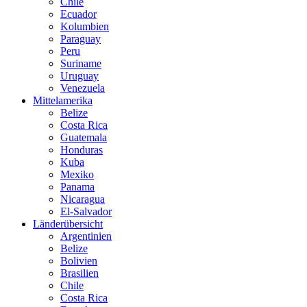
Chile
Ecuador
Kolumbien
Paraguay
Peru
Suriname
Uruguay
Venezuela
Mittelamerika
Belize
Costa Rica
Guatemala
Honduras
Kuba
Mexiko
Panama
Nicaragua
El-Salvador
Länderübersicht
Argentinien
Belize
Bolivien
Brasilien
Chile
Costa Rica