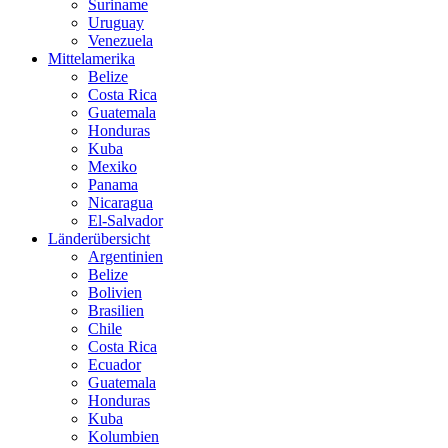
Suriname
Uruguay
Venezuela
Mittelamerika
Belize
Costa Rica
Guatemala
Honduras
Kuba
Mexiko
Panama
Nicaragua
El-Salvador
Länderübersicht
Argentinien
Belize
Bolivien
Brasilien
Chile
Costa Rica
Ecuador
Guatemala
Honduras
Kuba
Kolumbien