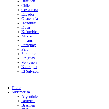
Brasilien
Chile
Costa Rica
Ecuador
Guatemala
Honduras
Kuba
Kolumbien
Mexiko
Panama
Paraguay
Peru
Suriname
Uruguay
Venezuela
Nicaragua
El-Salvador
Home
Südamerika
Argentinien
Bolivien
Brasilien